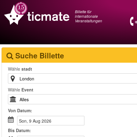
Billette für
internationale
Veranstaltungen
Suche Billette
Wähle
stadt
Wähle
Event
Von
Datum
:
Son, 9 Aug 2026
Bis
Datum
: