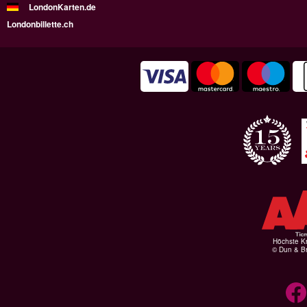
LondonKarten.de
Londonbillette.ch
Höchste Kr
© Dun & Br