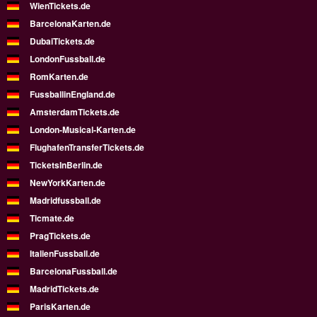
WienTickets.de
BarcelonaKarten.de
DubaiTickets.de
LondonFussball.de
RomKarten.de
FussballinEngland.de
AmsterdamTickets.de
London-Musical-Karten.de
FlughafenTransferTickets.de
TicketsInBerlin.de
NewYorkKarten.de
Madridfussball.de
Ticmate.de
PragTickets.de
ItalienFussball.de
BarcelonaFussball.de
MadridTickets.de
ParisKarten.de