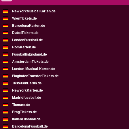
NewYorkMusicalKarten.de
WienTickets.de
BarcelonaKarten.de
DubaiTickets.de
LondonFussball.de
RomKarten.de
FussballinEngland.de
AmsterdamTickets.de
London-Musical-Karten.de
FlughafenTransferTickets.de
TicketsInBerlin.de
NewYorkKarten.de
Madridfussball.de
Ticmate.de
PragTickets.de
ItalienFussball.de
BarcelonaFussball.de