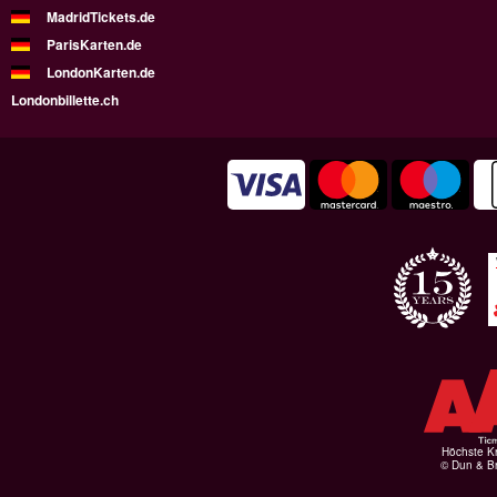
MadridTickets.de
ParisKarten.de
LondonKarten.de
Londonbillette.ch
Höchste Kr
© Dun & Br