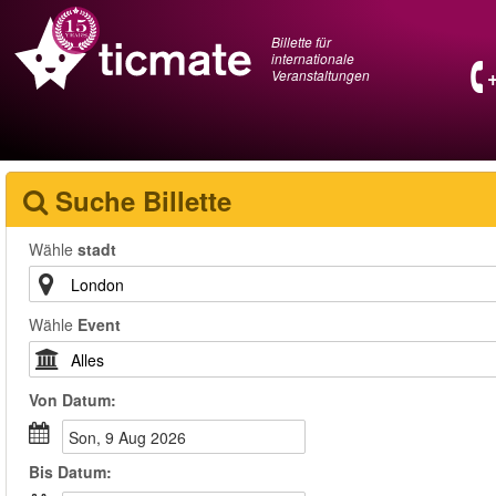
Billette für
internationale
Veranstaltungen
Suche Billette
Wähle
stadt
Wähle
Event
Von
Datum
:
Son, 9 Aug 2026
Bis
Datum
: