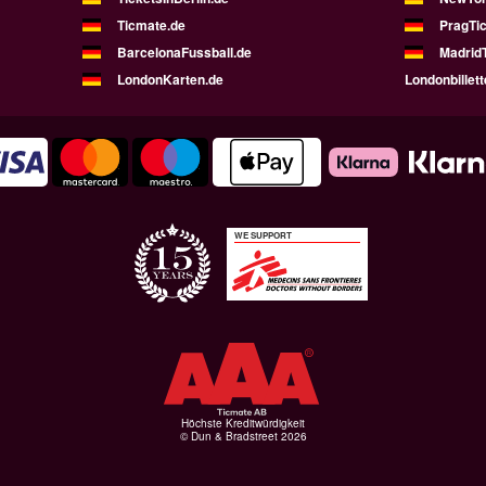
Ticmate.de
PragTic
BarcelonaFussball.de
MadridT
LondonKarten.de
Londonbillett
WE SUPPORT
Höchste Kreditwürdigkeit
© Dun & Bradstreet 2026