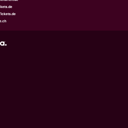
kets.de
ickets.de
e.ch