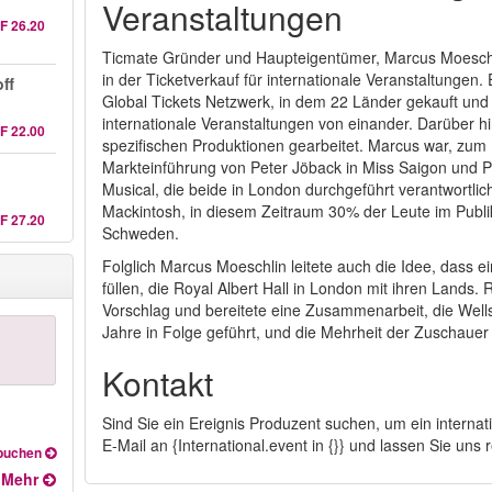
Veranstaltungen
F 26.20
Ticmate Gründer und Haupteigentümer, Marcus Moeschli
in der Ticketverkauf für internationale Veranstaltungen. 
ff
Global Tickets Netzwerk, in dem 22 Länder gekauft und v
internationale Veranstaltungen von einander. Darüber h
F 22.00
spezifischen Produktionen gearbeitet. Marcus war, zum 
Markteinführung von Peter Jöback in Miss Saigon und P
Musical, die beide in London durchgeführt verantwortli
Mackintosh, in diesem Zeitraum 30% der Leute im Pub
F 27.20
Schweden.
Folglich Marcus Moeschlin leitete auch die Idee, dass e
füllen, die Royal Albert Hall in London mit ihren Lands.
Vorschlag und bereitete eine Zusammenarbeit, die Wells f
Jahre in Folge geführt, und die Mehrheit der Zuschau
Kontakt
Sind Sie ein Ereignis Produzent suchen, um ein interna
E-Mail an {International.event in {}}
und lassen Sie uns 
 buchen
Mehr