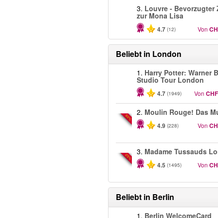
3.
Louvre - Bevorzugter
zur Mona Lisa
4.7
Von
CH
(12)
Beliebt in
London
1.
Harry Potter: Warner B
Studio Tour London
4.7
Von
CHF
(1949)
2.
Moulin Rouge! Das Mu
-50%
4.9
Von
CH
(228)
3.
Madame Tussauds L
-25%
4.5
Von
CH
(1495)
Beliebt in
Berlin
1.
Berlin WelcomeCard