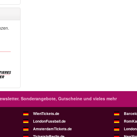
nzen.
wsletter.
Sonderangebote, Gutscheine und vieles mehr
WienTickets.de
Barcel
LondonFussball.de
RomKar
AmsterdamTickets.de
London
TicketsInBerlin.de
NewYor