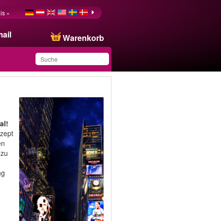
is »
ail
Warenkorb
Sie haben dieses
Produkt in Ihrer Liste
gespeichert
al!
nzept
en
 zu
ng