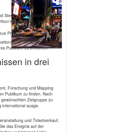
nd Stern in Schwedisch TV3's, wo
thon's musikalisch, Spamalot, in
eue Projekte.
rnationalem Potenzial?
eres Publikum zu erreichen.
issen in drei
zent, Forschung und Mapping
len Publikum zu finden. Nach
en gewünschten Zielgruppe zu
g international ausge.
eranstaltung und Ticketverkauf,
ie das Ereignis auf der