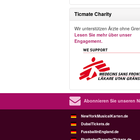
Ticmate Charity
Wir unterstützen Ärzte ohne Gre
Lesen Sie mehr über unser
Engagement.
Abonnieren Sie unseren Ne
NewYorkMusicalKarten.de
DubaiTickets.de
FussballinEngland.de
FlughafenTransferTickets.de