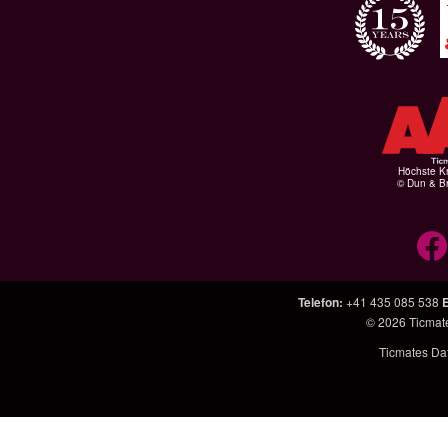
Höchste Kr
© Dun & Br
Telefon
:
+41 435 085 538
E
© 2026
Ticmat
Ticmates Dat