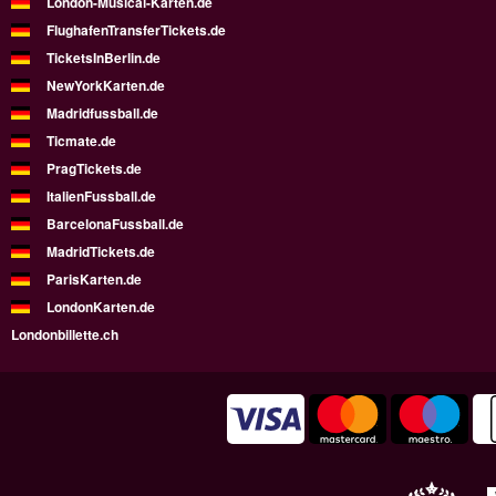
London-Musical-Karten.de
FlughafenTransferTickets.de
TicketsInBerlin.de
NewYorkKarten.de
Madridfussball.de
Ticmate.de
PragTickets.de
ItalienFussball.de
BarcelonaFussball.de
MadridTickets.de
ParisKarten.de
LondonKarten.de
Londonbillette.ch