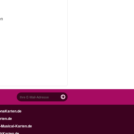
en
onaKarten.de
ten.de
-Musical-Karten.de
kKarten.de