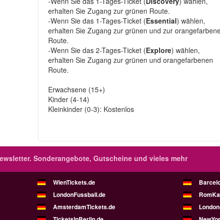
-Wenn Sie das 1-Tages-Ticket (
Discovery
) wählen,
erhalten Sie Zugang zur grünen Route.
-Wenn Sie das 1-Tages-Ticket (
Essential
) wählen,
erhalten Sie Zugang zur grünen und zur orangefarben
Route.
-Wenn Sie das 2-Tages-Ticket (
Explore
) wählen,
erhalten Sie Zugang zur grünen und orangefarbenen
Route.
Erwachsene (15+)
Kinder (4-14)
Kleinkinder (0-3): Kostenlos
wsletter.
Sonderangebote, Gutscheine und vieles mehr
WienTickets.de
Barcel
LondonFussball.de
RomKar
AmsterdamTickets.de
London
TicketsInBerlin.de
NewYor