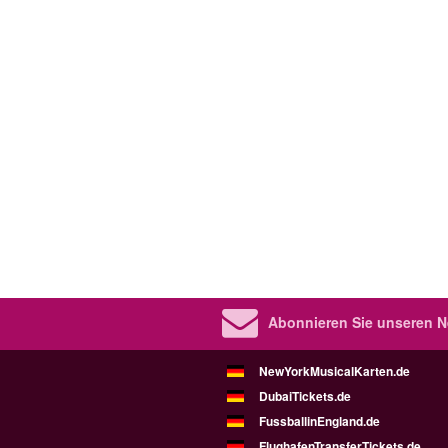
Abonnieren Sie unseren Ne
NewYorkMusicalKarten.de
DubaiTickets.de
FussballinEngland.de
FlughafenTransferTickets.de