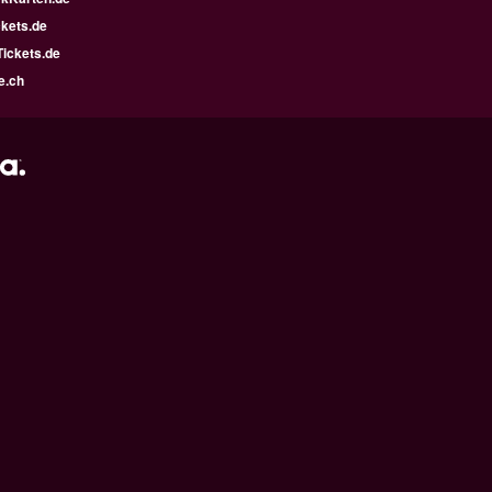
kets.de
ickets.de
e.ch