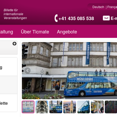
Deutsch
|
França
Billette für
internationale
+41 435 085 538
E-m
Veranstaltungen
altung
Über Ticmate
Angebote
ng
lette