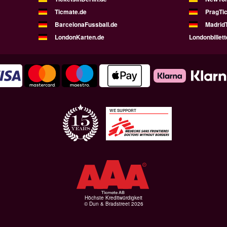
Ticmate.de
PragTic
BarcelonaFussball.de
MadridT
LondonKarten.de
Londonbillett
WE SUPPORT
Höchste Kreditwürdigkeit
© Dun & Bradstreet 2026