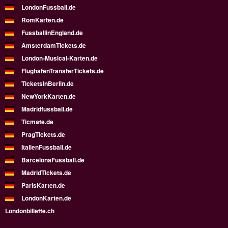
LondonFussball.de
RomKarten.de
FussballinEngland.de
AmsterdamTickets.de
London-Musical-Karten.de
FlughafenTransferTickets.de
TicketsInBerlin.de
NewYorkKarten.de
Madridfussball.de
Ticmate.de
PragTickets.de
ItalienFussball.de
BarcelonaFussball.de
MadridTickets.de
ParisKarten.de
LondonKarten.de
Londonbillette.ch