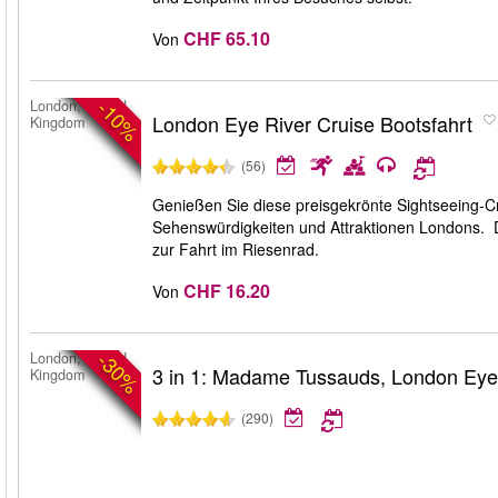
CHF 65.10
Von
-10%
London, United
London Eye River Cruise Bootsfahrt
Kingdom
(56)
Genießen Sie diese preisgekrönte Sightseeing-Cr
Sehenswürdigkeiten und Attraktionen Londons. D
zur Fahrt im Riesenrad.
CHF 16.20
Von
-30%
London, United
3 in 1: Madame Tussauds, London Ey
Kingdom
(290)