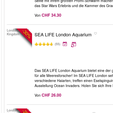
Selfie mit Ihrem größten Promi-Schwarm machen u
das Star Wars Erlebnis und die Kammer des Gra
CHF 34.30
Von
-30%
London, United
SEA LIFE London Aquarium
Kingdom
(55)
Das SEA LIFE London Aquarium bietet eine der g
für alle Meeresforscher! Im SEA LIFE London seh
verschiedene Haiarten, treffen einen Eselspingui
Ausstellung Ocean Invaders. Holen Sie sich Ihre E
CHF 26.00
Von
London, United