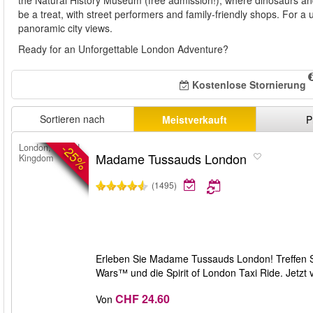
the Natural History Museum (free admission!), where dinosaurs and 
be a treat, with street performers and family-friendly shops. For a 
panoramic city views.
Ready for an Unforgettable London Adventure?
Kostenlose Stornierung
Sortieren nach
Meistverkauft
P
-25%
London, United
Madame Tussauds London
Kingdom
(1495)
Erleben Sie Madame Tussauds London! Treffen Si
Wars™ und die Spirit of London Taxi Ride. Jetzt
CHF 24.60
Von