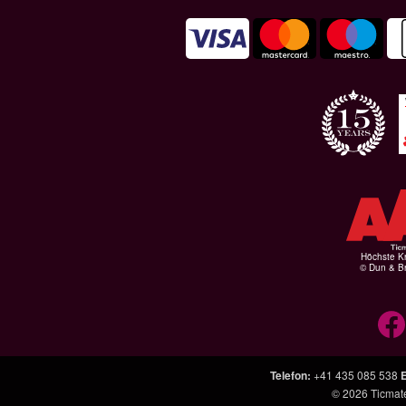
Höchste Kr
© Dun & Br
Telefon
:
+41 435 085 538
E
© 2026
Ticmat