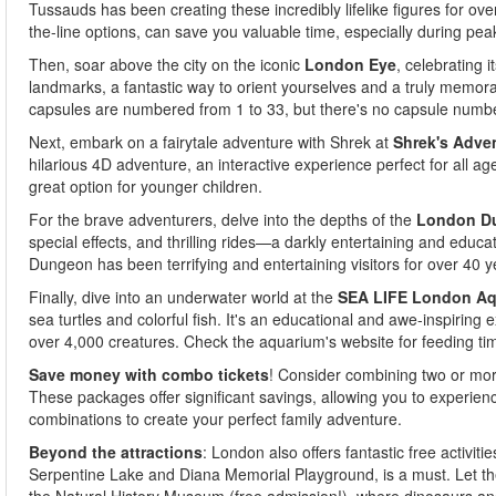
Tussauds has been creating these incredibly lifelike figures for over
the-line options, can save you valuable time, especially during pe
Then, soar above the city on the iconic
London Eye
, celebrating 
landmarks, a fantastic way to orient yourselves and a truly memor
capsules are numbered from 1 to 33, but there's no capsule number
Next, embark on a fairytale adventure with Shrek at
Shrek's Adve
hilarious 4D adventure, an interactive experience perfect for all age
great option for younger children.
For the brave adventurers, delve into the depths of the
London D
special effects, and thrilling rides—a darkly entertaining and educa
Dungeon has been terrifying and entertaining visitors for over 40 ye
Finally, dive into an underwater world at the
SEA LIFE London A
sea turtles and colorful fish. It's an educational and awe-inspirin
over 4,000 creatures. Check the aquarium's website for feeding tim
Save money with combo tickets
! Consider combining two or more
These packages offer significant savings, allowing you to experien
combinations to create your perfect family adventure.
Beyond the attractions
: London also offers fantastic free activiti
Serpentine Lake and Diana Memorial Playground, is a must. Let the 