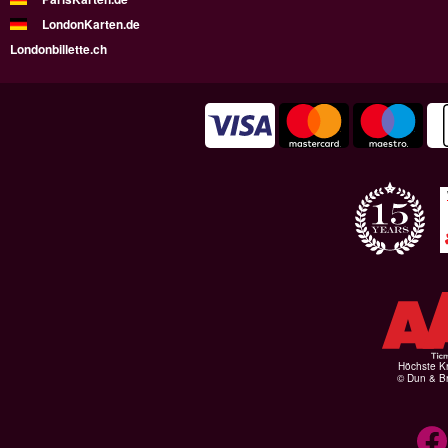
LondonKarten.de
Londonbillette.ch
Höchste Kr
© Dun & Br