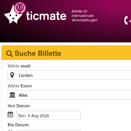
Billette für
internationale
Veranstaltungen
Suche Billette
Wähle
stadt
Wähle
Event
Von
Datum
:
Son, 9 Aug 2026
Bis
Datum
: