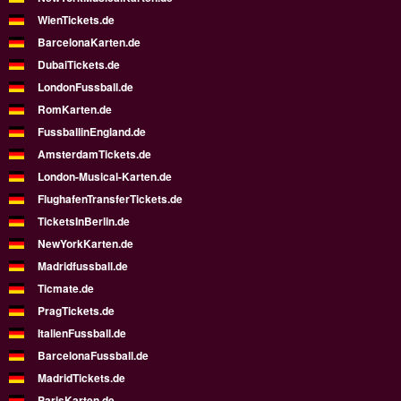
WienTickets.de
BarcelonaKarten.de
DubaiTickets.de
LondonFussball.de
RomKarten.de
FussballinEngland.de
AmsterdamTickets.de
London-Musical-Karten.de
FlughafenTransferTickets.de
TicketsInBerlin.de
NewYorkKarten.de
Madridfussball.de
Ticmate.de
PragTickets.de
ItalienFussball.de
BarcelonaFussball.de
MadridTickets.de
ParisKarten.de