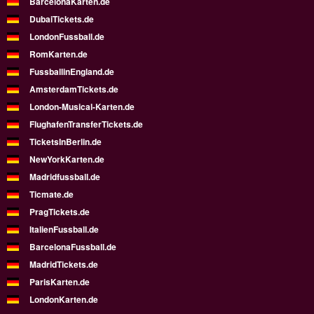
BarcelonaKarten.de
DubaiTickets.de
LondonFussball.de
RomKarten.de
FussballinEngland.de
AmsterdamTickets.de
London-Musical-Karten.de
FlughafenTransferTickets.de
TicketsInBerlin.de
NewYorkKarten.de
Madridfussball.de
Ticmate.de
PragTickets.de
ItalienFussball.de
BarcelonaFussball.de
MadridTickets.de
ParisKarten.de
LondonKarten.de