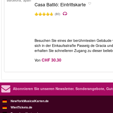
Barcelona, Spain
Casa Batlló: Eintrittskarte
(80)
Besuchen Sie eines der berühmtesten Gebäude vo
sich in der Einkaufsstraße Passeig de Gracia und
erhalten Sie schnelleren Zugang zu dieser belie
CHF 30.30
Von
Abonnieren Sie unseren Newsletter.
Sonderangebote, Gut
NewYorkMusicalKarten.de
WienTickets.de