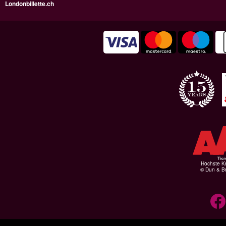
Londonbillette.ch
Höchste Kr
© Dun & Br