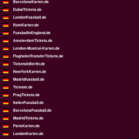
BarcelonaKarten.de
DubaiTickets.de
LondonFussball.de
RomKarten.de
FussballinEngland.de
AmsterdamTickets.de
London-Musical-Karten.de
FlughafenTransferTickets.de
TicketsInBerlin.de
NewYorkKarten.de
Madridfussball.de
Ticmate.de
PragTickets.de
ItalienFussball.de
BarcelonaFussball.de
MadridTickets.de
ParisKarten.de
LondonKarten.de