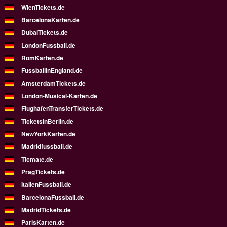
WienTickets.de
BarcelonaKarten.de
DubaiTickets.de
LondonFussball.de
RomKarten.de
FussballinEngland.de
AmsterdamTickets.de
London-Musical-Karten.de
FlughafenTransferTickets.de
TicketsInBerlin.de
NewYorkKarten.de
Madridfussball.de
Ticmate.de
PragTickets.de
ItalienFussball.de
BarcelonaFussball.de
MadridTickets.de
ParisKarten.de