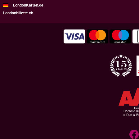
LondonKarten.de
Londonbillette.ch
Höchste Kr
© Dun & Br