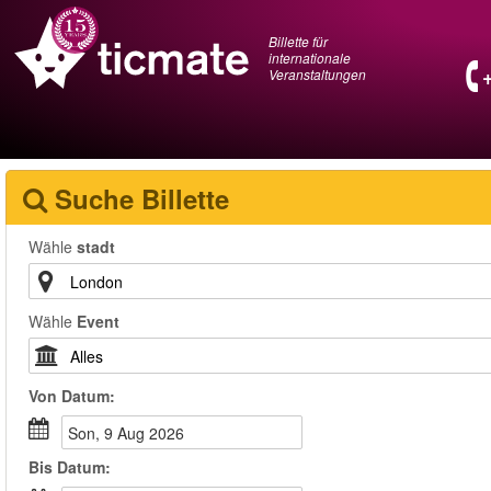
Billette für
internationale
Veranstaltungen
Suche Billette
Wähle
stadt
Wähle
Event
Von
Datum
:
Son, 9 Aug 2026
Bis
Datum
: