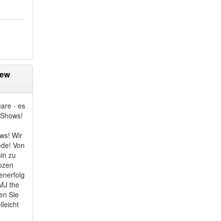
New
are - es
d Shows!
ws! Wir
ede! Von
in zu
ozen
enerfolg
MJ the
en Sie
lleicht