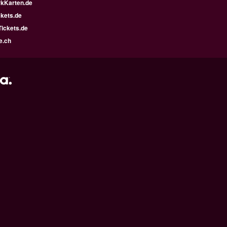
kKarten.de
kets.de
ickets.de
e.ch