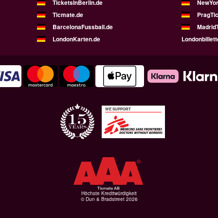
TicketsInBerlin.de
NewYor
Ticmate.de
PragTic
BarcelonaFussball.de
MadridT
LondonKarten.de
Londonbillett
WE SUPPORT
Höchste Kreditwürdigkeit
© Dun & Bradstreet 2026