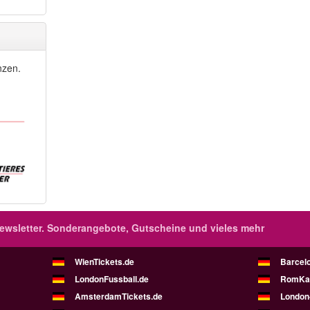
nzen.
wsletter.
Sonderangebote, Gutscheine und vieles mehr
WienTickets.de
Barcel
LondonFussball.de
RomKar
AmsterdamTickets.de
London