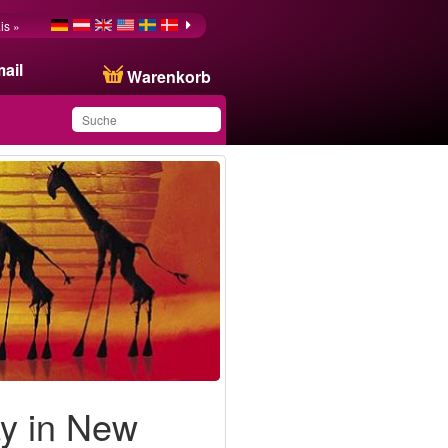
is »
ail
Warenkorb
Sie haben dieses
Produkt in Ihrer Liste
gespeichert
y in New