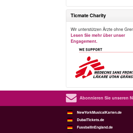
Ticmate Charity
Wir unterstützen Ärzte ohne Gre
Lesen Sie mehr über unser
Engagement.
Abonnieren Sie unseren Ne
NewYorkMusicalKarten.de
DubaiTickets.de
FussballinEngland.de