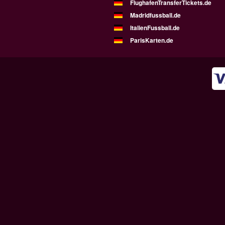
FlughafenTransferTickets.de
Madridfussball.de
ItalienFussball.de
ParisKarten.de