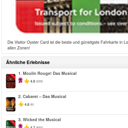
Die Visitor Oyster Card ist die beste und günstigste Fahrkarte in 
allen Zonen!
Ähnliche Erlebnisse
1.
Moulin Rouge! Das Musical
-50%
4.9
(228)
2.
Cabaret – Das Musical
4.8
(6)
3.
Wicked the Musical
-50%
4.7
(855)