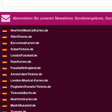
Abonnieren Sie unseren Newsletter.
Sonderangebote, Gut
NewYorkMusicalKarten.de
WienTickets.de
BarcelonaKarten.de
DubaiTickets.de
LondonFussball.de
RomKarten.de
FussballinEngland.de
AmsterdamTickets.de
London-Musical-Karten.de
FlughafenTransferTickets.de
TicketsInBerlin.de
NewYorkKarten.de
Madridfussball.de
Ticmate.de