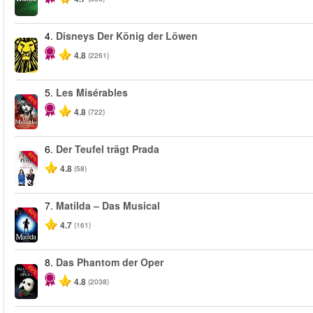
4.
Disneys Der König der Löwen
4.8
(2261)
5.
Les Misérables
-40%
4.8
(722)
6.
Der Teufel trägt Prada
-50%
4.8
(58)
7.
Matilda – Das Musical
-50%
4.7
(161)
8.
Das Phantom der Oper
-20%
4.8
(2038)