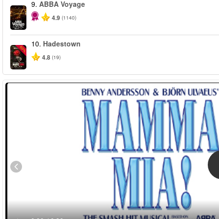
9.
ABBA Voyage
4.9
(1140)
10.
Hadestown
-50%
4.8
(19)