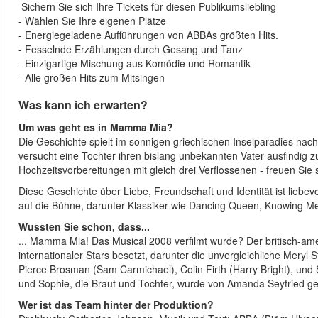
Sichern Sie sich Ihre Tickets für diesen Publikumsliebling
- Wählen Sie Ihre eigenen Plätze
- Energiegeladene Aufführungen von ABBAs größten Hits.
- Fesselnde Erzählungen durch Gesang und Tanz
- Einzigartige Mischung aus Komödie und Romantik
- Alle großen Hits zum Mitsingen
Was kann ich erwarten?
Um was geht es in Mamma Mia?
Die Geschichte spielt im sonnigen griechischen Inselparadies na
versucht eine Tochter ihren bislang unbekannten Vater ausfindig 
Hochzeitsvorbereitungen mit gleich drei Verflossenen - freuen Sie
Diese Geschichte über Liebe, Freundschaft und Identität ist liebevo
auf die Bühne, darunter Klassiker wie Dancing Queen, Knowing M
Wussten Sie schon, dass...
... Mamma Mia! Das Musical 2008 verfilmt wurde? Der britisch-a
internationaler Stars besetzt, darunter die unvergleichliche Meryl
Pierce Brosman (Sam Carmichael), Colin Firth (Harry Bright), und S
und Sophie, die Braut und Tochter, wurde von Amanda Seyfried ges
Wer ist das Team hinter der Produktion?