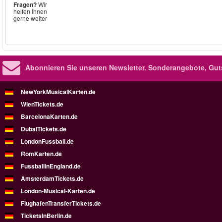
Fragen?
Wir
helfen Ihnen
gerne weiter
Abonnieren Sie unseren Newsletter.
Sonderangebote, Gut
NewYorkMusicalKarten.de
WienTickets.de
BarcelonaKarten.de
DubaiTickets.de
LondonFussball.de
RomKarten.de
FussballinEngland.de
AmsterdamTickets.de
London-Musical-Karten.de
FlughafenTransferTickets.de
TicketsInBerlin.de