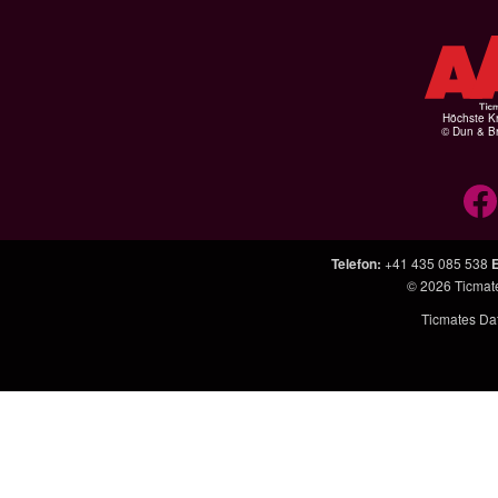
Höchste Kr
© Dun & Br
Telefon
:
+41 435 085 538
E
© 2026
Ticmat
Ticmates Dat