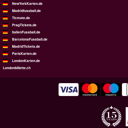
NewYorkKarten.de
Madridfussball.de
Ticmate.de
PragTickets.de
ItalienFussball.de
BarcelonaFussball.de
MadridTickets.de
ParisKarten.de
LondonKarten.de
Londonbillette.ch