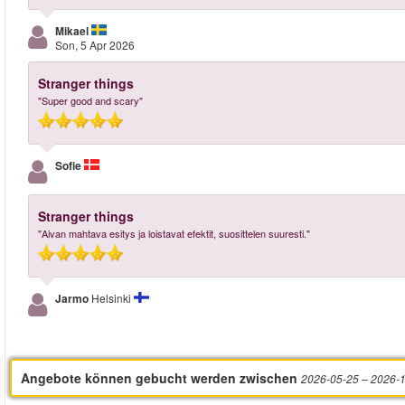
Mikael
Son, 5 Apr 2026
Stranger things
"Super good and scary"
Sofie
Stranger things
"Aivan mahtava esitys ja loistavat efektit, suosittelen suuresti."
Jarmo
Helsinki
Angebote können gebucht werden zwischen
2026-05-25
– 2026-