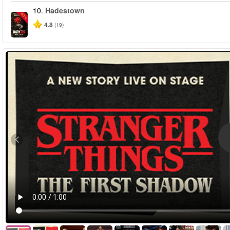
10.
Hadestown
-50%
4.8
(19)