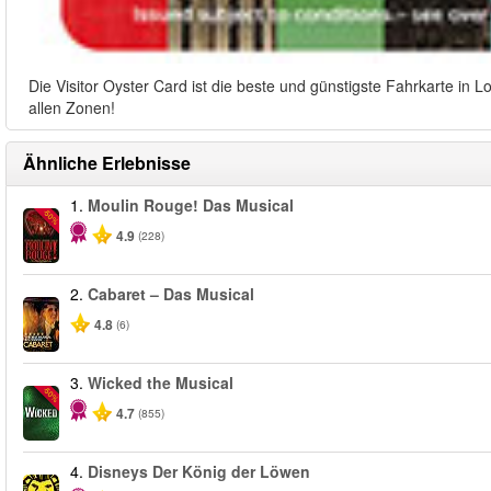
Die Visitor Oyster Card ist die beste und günstigste Fahrkarte in 
allen Zonen!
Ähnliche Erlebnisse
1.
Moulin Rouge! Das Musical
-50%
4.9
(228)
2.
Cabaret – Das Musical
4.8
(6)
3.
Wicked the Musical
-50%
4.7
(855)
4.
Disneys Der König der Löwen