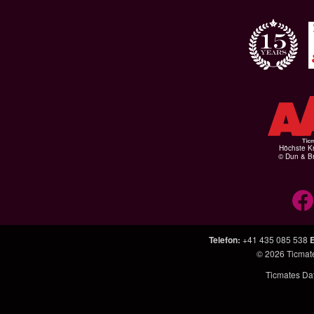
Höchste Kr
© Dun & Br
Telefon
:
+41 435 085 538
E
© 2026
Ticmat
Ticmates Dat