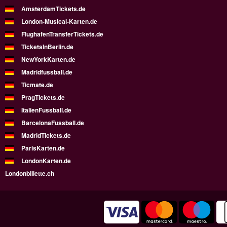
AmsterdamTickets.de
London-Musical-Karten.de
FlughafenTransferTickets.de
TicketsInBerlin.de
NewYorkKarten.de
Madridfussball.de
Ticmate.de
PragTickets.de
ItalienFussball.de
BarcelonaFussball.de
MadridTickets.de
ParisKarten.de
LondonKarten.de
Londonbillette.ch