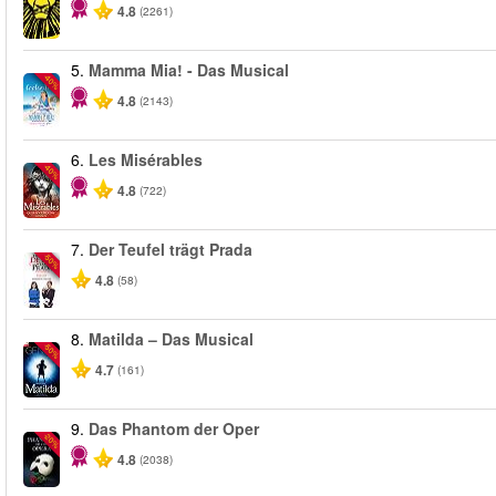
4.8
(2261)
5.
Mamma Mia! - Das Musical
-40%
4.8
(2143)
6.
Les Misérables
-40%
4.8
(722)
7.
Der Teufel trägt Prada
-50%
4.8
(58)
8.
Matilda – Das Musical
-50%
4.7
(161)
9.
Das Phantom der Oper
-20%
4.8
(2038)