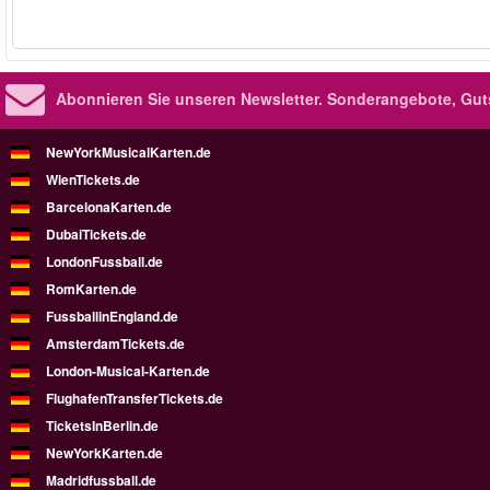
Abonnieren Sie unseren Newsletter.
Sonderangebote, Gut
NewYorkMusicalKarten.de
WienTickets.de
BarcelonaKarten.de
DubaiTickets.de
LondonFussball.de
RomKarten.de
FussballinEngland.de
AmsterdamTickets.de
London-Musical-Karten.de
FlughafenTransferTickets.de
TicketsInBerlin.de
NewYorkKarten.de
Madridfussball.de