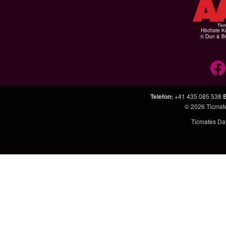
Höchste Kr
© Dun & Br
Telefon
:
+41 435 085 538
E
© 2026
Ticmat
Ticmates Dat