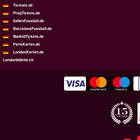
Ticmate.de
PragTickets.de
ItalienFussball.de
BarcelonaFussball.de
MadridTickets.de
ParisKarten.de
LondonKarten.de
Londonbillette.ch