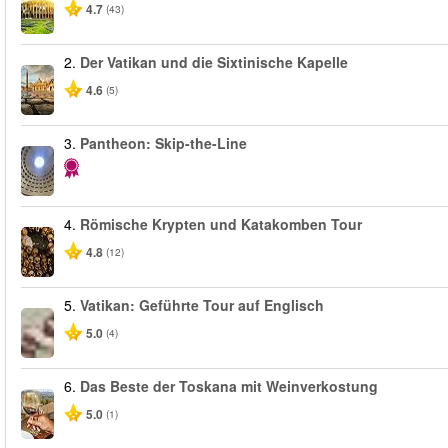
4.7
(43)
2.
Der Vatikan und die Sixtinische Kapelle
4.6
(5)
3.
Pantheon: Skip-the-Line
4.
Römische Krypten und Katakomben Tour
4.8
(12)
5.
Vatikan: Geführte Tour auf Englisch
5.0
(4)
6.
Das Beste der Toskana mit Weinverkostung
5.0
(1)