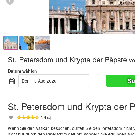
St. Petersdom und Krypta der Päpste
v
Datum wählen
Su
Don, 13 Aug 2026
St. Petersdom und Krypta der 
4.4
(5)
Wenn Sie den Vatikan besuchen, dürfen Sie den Petersdom nicht 
nicht nur durch den Petersdom geführt, sondern Sie erkunden au