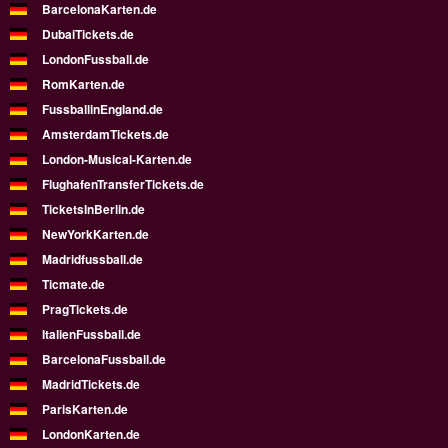
BarcelonaKarten.de
DubaiTickets.de
LondonFussball.de
RomKarten.de
FussballinEngland.de
AmsterdamTickets.de
London-Musical-Karten.de
FlughafenTransferTickets.de
TicketsInBerlin.de
NewYorkKarten.de
Madridfussball.de
Ticmate.de
PragTickets.de
ItalienFussball.de
BarcelonaFussball.de
MadridTickets.de
ParisKarten.de
LondonKarten.de