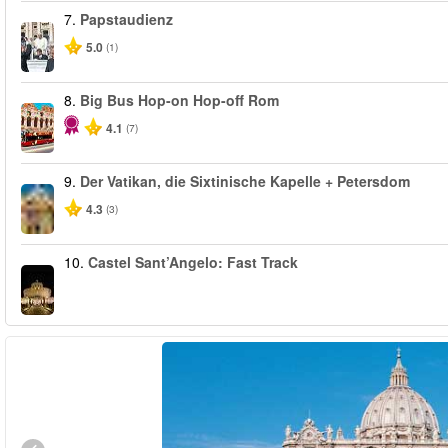
7.
Papstaudienz
5.0
(1)
8.
Big Bus Hop-on Hop-off Rom
4.1
(7)
9.
Der Vatikan, die Sixtinische Kapelle + Petersdom
4.3
(3)
10.
Castel Sant’Angelo: Fast Track