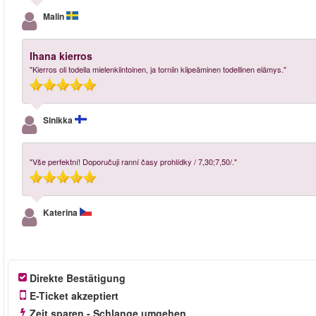
Malin
Ihana kierros
"Kierros oli todella mielenkiintoinen, ja torniin kiipeäminen todellinen elämys."
Sinikka
"Vše perfektní! Doporučuji ranní časy prohlídky / 7,30;7,50/."
Katerina
Direkte Bestätigung
E-Ticket akzeptiert
Zeit sparen - Schlange umgehen