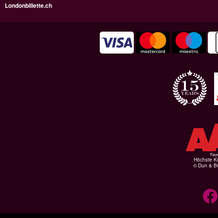
Londonbillette.ch
Höchste Kr
© Dun & Br