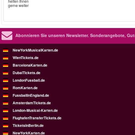
helfen Ihnen
gerne weiter
Abonnieren Sie unseren Newsletter.
Sonderangebote, Gut
NewYorkMusicalKarten.de
WienTickets.de
BarcelonaKarten.de
DubaiTickets.de
LondonFussball.de
RomKarten.de
FussballinEngland.de
AmsterdamTickets.de
London-Musical-Karten.de
FlughafenTransferTickets.de
TicketsInBerlin.de
NewYorkKarten.de