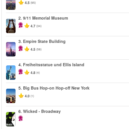
4.5
(95)
2.
9/11 Memorial Museum
4.7
(34)
3.
Empire State Building
4.5
(58)
4.
Freiheitsstatue und Ellis Island
4.8
(4)
5.
Big Bus Hop-on Hop-off New York
4.0
(1)
6.
Wicked - Broadway