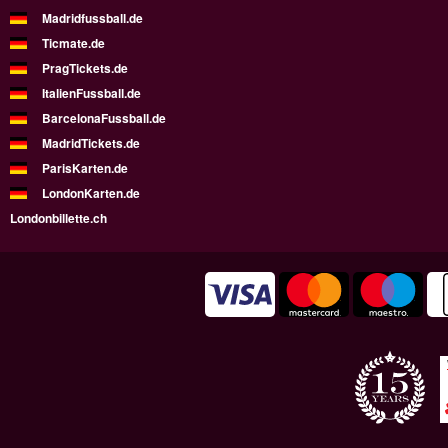
Madridfussball.de
Ticmate.de
PragTickets.de
ItalienFussball.de
BarcelonaFussball.de
MadridTickets.de
ParisKarten.de
LondonKarten.de
Londonbillette.ch