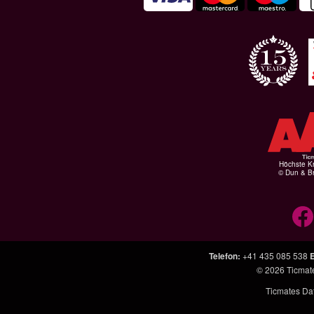
Höchste Kr
© Dun & Br
Telefon
:
+41 435 085 538
E
© 2026
Ticmat
Ticmates Dat