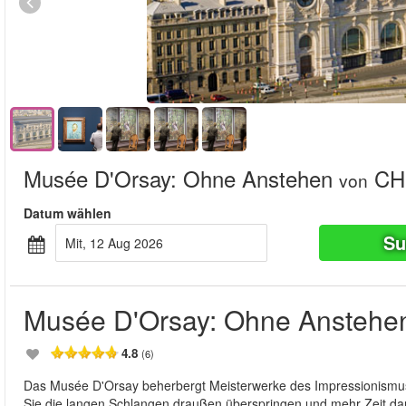
Musée D'Orsay: Ohne Anstehen
CHF
von
Datum wählen
Su
Mit, 12 Aug 2026
Musée D'Orsay: Ohne Anstehe
4.8
(6)
Das Musée D'Orsay beherbergt Meisterwerke des Impressionismus 
Sie die langen Schlangen draußen überspringen und mehr Zeit da