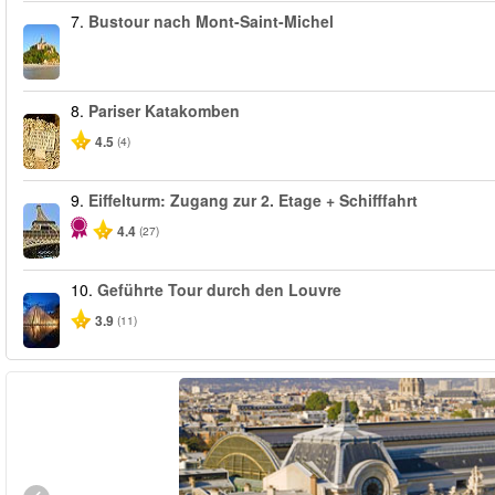
7.
Bustour nach Mont-Saint-Michel
8.
Pariser Katakomben
4.5
(4)
9.
Eiffelturm: Zugang zur 2. Etage + Schifffahrt
4.4
(27)
10.
Geführte Tour durch den Louvre
3.9
(11)