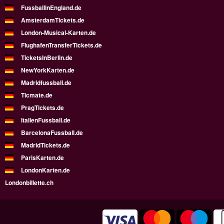
FussballinEngland.de
AmsterdamTickets.de
London-Musical-Karten.de
FlughafenTransferTickets.de
TicketsInBerlin.de
NewYorkKarten.de
Madridfussball.de
Ticmate.de
PragTickets.de
ItalienFussball.de
BarcelonaFussball.de
MadridTickets.de
ParisKarten.de
LondonKarten.de
Londonbillette.ch