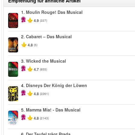
Empfehlung für ähnliche Artikel
1.
Moulin Rouge! Das Musical
-50%
4.9
(227)
2.
Cabaret – Das Musical
4.8
(5)
3.
Wicked the Musical
-50%
4.7
(855)
4.
Disneys Der König der Löwen
4.8
(2261)
5.
Mamma Mia! - Das Musical
-40%
4.8
(2143)
6.
Der Teufel trägt Prada