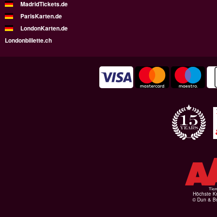
MadridTickets.de
ParisKarten.de
LondonKarten.de
Londonbillette.ch
Höchste Kr
© Dun & Br