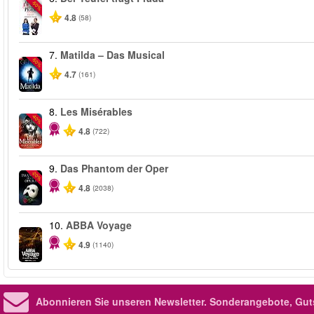
-50%
4.8
(58)
7.
Matilda – Das Musical
-50%
4.7
(161)
8.
Les Misérables
-40%
4.8
(722)
9.
Das Phantom der Oper
-20%
4.8
(2038)
10.
ABBA Voyage
4.9
(1140)
Abonnieren Sie unseren Newsletter.
Sonderangebote, Gut